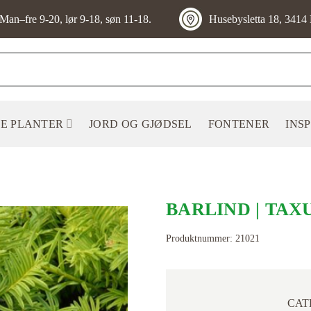
Man–fre 9-20, lør 9-18, søn 11-18.
Husebysletta 18, 3414 
E PLANTER
JORD OG GJØDSEL
FONTENER
INS
BARLIND | TAX
Produktnummer:
21021
LEGG TIL
ØNSKELISTE
CAT