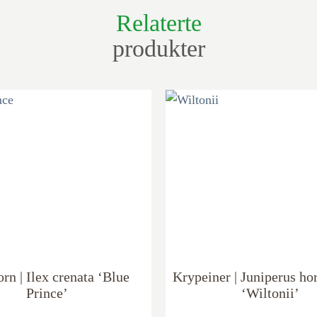
Relaterte
produkter
orn | Ilex crenata ‘Blue
Krypeiner | Juniperus hor
Prince’
‘Wiltonii’