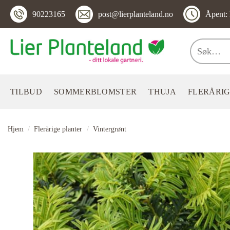
Skip
90223165
post@lierplanteland.no
Åpent: 
to
content
Søk
etter:
TILBUD
SOMMERBLOMSTER
THUJA
FLERÅRIG
Hjem
/
Flerårige planter
/
Vintergrønt