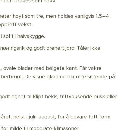
år den brukes som hekk.
ter høyt som tre, men holdes vanligvis 1,5–4
opprett vekst.
i sol til halvskygge.
æringsrik og godt drenert jord. Tåler ikke
, ovale blader med bølgete kant. Får vakre
bberbrunt. De visne bladene blir ofte sittende på
odt egnet til klipt hekk, frittvoksende busk eller
året, helst i juli–august, for å bevare tett form.
for milde til moderate klimasoner.