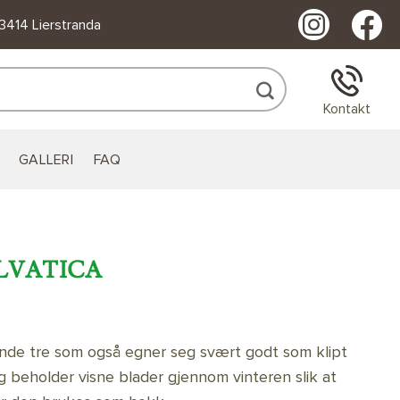
 3414 Lierstranda
Kontakt
GALLERI
FAQ
YLVATICA
lende tre som også egner seg svært godt som klipt
g beholder visne blader gjennom vinteren slik at