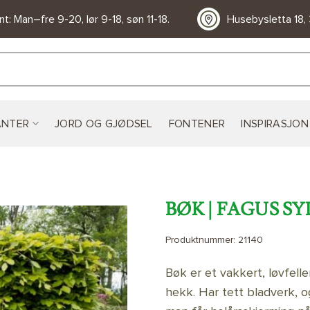
t: Man–fre 9-20, lør 9-18, søn 11-18.
Husebysletta 18,
ANTER
JORD OG GJØDSEL
FONTENER
INSPIRASJON
BØK | FAGUS S
Produktnummer:
21140
LEGG TIL
ØNSKELISTE
Bøk er et vakkert, løvfel
hekk. Har tett bladverk, o