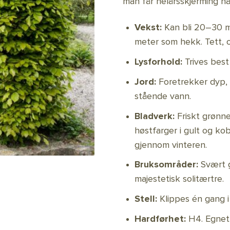
man får helårsskjerming n
Vekst:
Kan bli 20–30 me
meter som hekk. Tett, 
Lysforhold:
Trives best 
Jord:
Foretrekker dyp, n
stående vann.
Bladverk:
Friskt grønne
høstfarger i gult og ko
gjennom vinteren.
Bruksområder:
Svært g
majestetisk solitærtre.
Stell:
Klippes én gang i 
Hardførhet:
H4. Egnet 