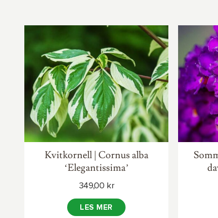
Kvitkornell | Cornus alba
Somme
‘Elegantissima’
da
349,00
kr
LES MER