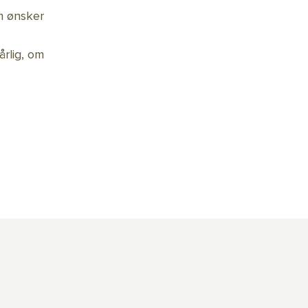
om ønsker
rlig, om