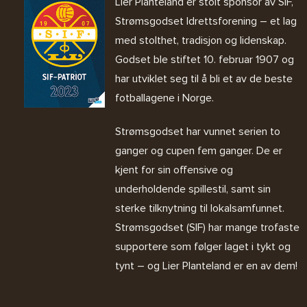
Lier Planteland er stolt sponsor av SIF,
Strømsgodset Idrettsforening – et lag
med stolthet, tradisjon og lidenskap.
Godset ble stiftet 10. februar 1907 og
har utviklet seg til å bli et av de beste
fotballagene i Norge.
Strømsgodset har vunnet serien to
ganger og cupen fem ganger. De er
kjent for sin offensive og
underholdende spillestil, samt sin
sterke tilknytning til lokalsamfunnet.
Strømsgodset (SIF) har mange trofaste
supportere som følger laget i tykt og
tynt – og Lier Planteland er en av dem!