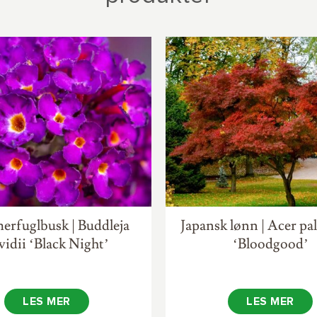
rfuglbusk | Buddleja
Japansk lønn | Acer p
vidii ‘Black Night’
‘Bloodgood’
LES MER
LES MER