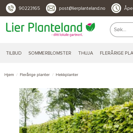
Skip
90223165
post@lierplanteland.no
Åpen
to
content
Søk
etter:
TILBUD
SOMMERBLOMSTER
THUJA
FLERÅRIGE PL
Hjem
/
Flerårige planter
/
Hekkplanter