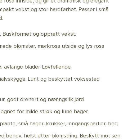
e rosa innside, og gir et dramatisk og elegant
ompakt vekst og stor hardførhet. Passer i små
d.
. Buskformet og opprett vekst.
mede blomster, mørkrosa utside og lys rosa
avlange blader. Løvfellende.
t halvskygge. Lunt og beskyttet voksested
sur, godt drenert og næringsrik jord.
net for milde strøk og lune hager.
plante, små hager, krukker, inngangspartier, bed.
 behov, helst etter blomstring. Beskytt mot sen