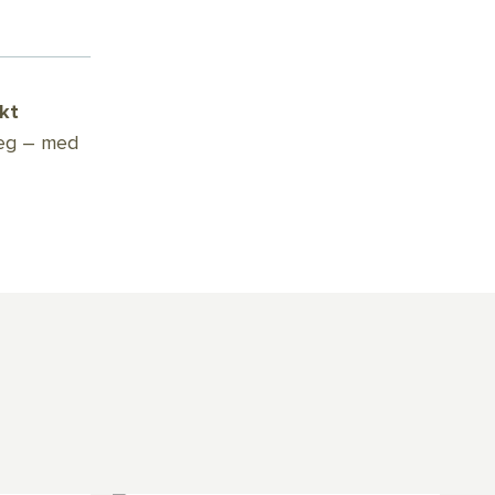
kt
reg – med