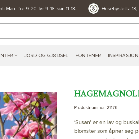
t: Man–fre 9-20, lør 9-18, søn 11-18.
Husebysletta 18,
ANTER
JORD OG GJØDSEL
FONTENER
INSPIRASJON
HAGEMAGNOLIA
Produktnummer:
21176
LEGG TIL
ØNSKELISTE
‘Susan’ er en lav og busk
blomster som åpner seg på