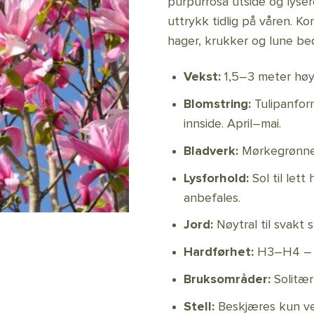
purpurrosa utside og lyser
uttrykk tidlig på våren. K
hager, krukker og lune be
Vekst:
1,5–3 meter høy
Blomstring:
Tulipanfor
innside. April–mai.
Bladverk:
Mørkegrønne, 
Lysforhold:
Sol til let
anbefales.
Jord:
Nøytral til svakt 
Hardførhet:
H3–H4 – eg
Bruksområder:
Solitær
Stell:
Beskjæres kun ved