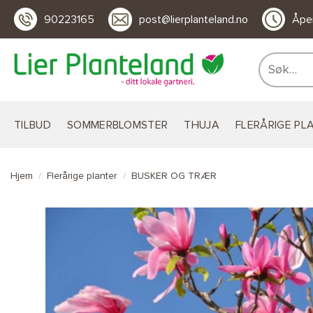
Skip
90223165
post@lierplanteland.no
Åpen
to
content
Søk
etter:
TILBUD
SOMMERBLOMSTER
THUJA
FLERÅRIGE PL
Hjem
/
Flerårige planter
/
BUSKER OG TRÆR