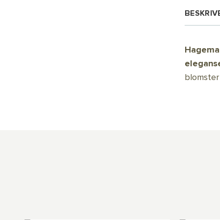
BESKRIV
Hagemag
elegans
blomster