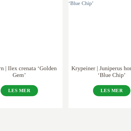
rn | Ilex crenata ‘Golden
Krypeiner | Juniperus hor
Gem’
‘Blue Chip’
LES MER
LES MER