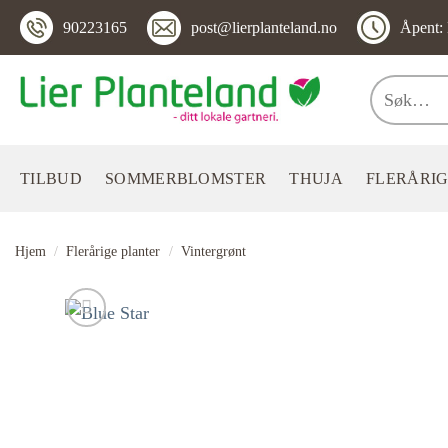
Skip
90223165
post@lierplanteland.no
Åpent: 
to
content
Søk
etter:
TILBUD
SOMMERBLOMSTER
THUJA
FLERÅRIG
Hjem
/
Flerårige planter
/
Vintergrønt