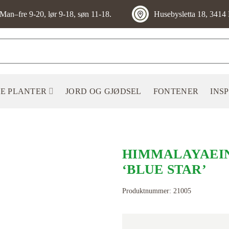
Man–fre 9-20, lør 9-18, søn 11-18.
Husebysletta 18, 3414 
E PLANTER
JORD OG GJØDSEL
FONTENER
INS
HIMMALAYAEIN
‘BLUE STAR’
LEGG TIL
Produktnummer:
21005
ØNSKELISTE