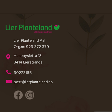
Lier Planteland AS
Org.nr: 929 372 379
Husebysletta 18
3414 Lierstranda
90223165
post@lierplanteland.no