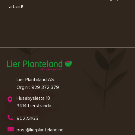
arbeid!
Lier Planteland AS
Org.nr: 929 372 379
Husebysletta 18
3414 Lierstranda
90223165
post@lierplanteland.no