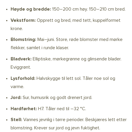
Høyde og bredde:
150–200 cm høy. 150–210 cm bred.
Vekstform:
Opprett og bred, med tett, kuppelformet
krone.
Blomstring:
Mai–juni. Store, røde blomster med mørke
flekker, samlet i runde klaser.
Bladverk:
Elliptiske, mørkegrønne og glinsende blader.
Eviggrønt.
Lysforhold:
Halvskygge til lett sol. Tåler noe sol og
varme.
Jord:
Sur, humusrik og godt drenert jord.
Hardførhet:
H7. Tåler ned til –32 °C.
Stell:
Vannes jevnlig i tørre perioder. Beskjæres lett etter
blomstring. Krever sur jord og jevn fuktighet.