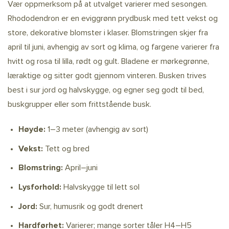
Vær oppmerksom på at utvalget varierer med sesongen.
Rhododendron er en eviggrønn prydbusk med tett vekst og
store, dekorative blomster i klaser. Blomstringen skjer fra
april til juni, avhengig av sort og klima, og fargene varierer fra
hvitt og rosa til lilla, rødt og gult. Bladene er mørkegrønne,
læraktige og sitter godt gjennom vinteren. Busken trives
best i sur jord og halvskygge, og egner seg godt til bed,
buskgrupper eller som frittstående busk.
Høyde:
1–3 meter (avhengig av sort)
Vekst:
Tett og bred
Blomstring:
April–juni
Lysforhold:
Halvskygge til lett sol
Jord:
Sur, humusrik og godt drenert
Hardførhet:
Varierer; mange sorter tåler H4–H5