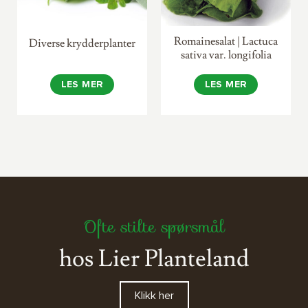
Romainesalat | Lactuca
Diverse krydderplanter
sativa var. longifolia
LES MER
LES MER
Ofte stilte spørsmål
hos Lier Planteland
Klikk her