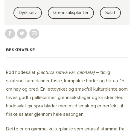
Dyrk selv
Grønnsaksplanter
Salat
BESKRIVELSE
Rød hodesalat
(Lactuca sativa var. capitata)
– tidlig
salatsort som danner faste, kompakte hoder og blir ca. 15
cm høy og bred. En lettdyrket og smakfull kulturplante som
trives godt i pallekarmer, grønnsakshager og krukker. Rød
hodesalat gir sprø blader med mild smak og er perfekt til
friske salater gjennom hele sesongen.
Dette er en gammel kulturplante som antas å stamme fra