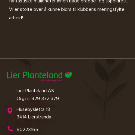
fantastiske muligheter innen både bredde- og toppidrett.
Vi er stolte over å kunne bidra til klubbens meningsfylte
arbeid!
Lier Planteland AS
Org.nr: 929 372 379
Husebysletta 18
3414 Lierstranda
90223165