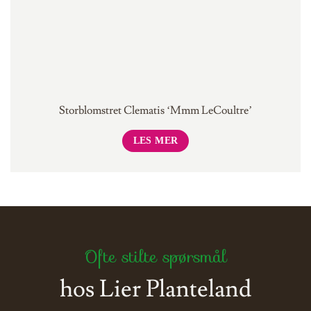
Storblomstret Clematis ‘Mmm LeCoultre’
LES MER
Ofte stilte spørsmål
hos Lier Planteland