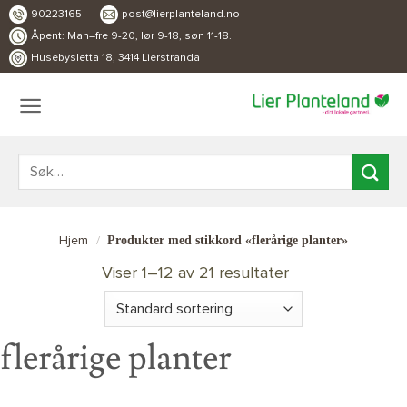
Skip
90223165
post@lierplanteland.no
to
Åpent: Man–fre 9-20, lør 9-18, søn 11-18.
Husebysletta 18, 3414 Lierstranda
content
Søk
etter:
Produkter med stikkord «flerårige planter»
Hjem
/
Viser 1–12 av 21 resultater
flerårige planter