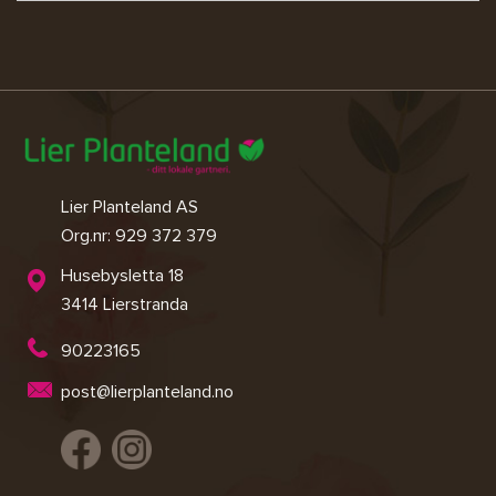
Lier Planteland AS
Org.nr: 929 372 379
Husebysletta 18
3414 Lierstranda
90223165
post@lierplanteland.no