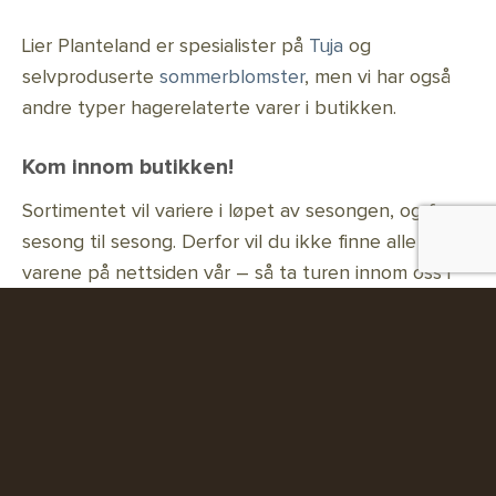
Lier Planteland er spesialister på
Tuja
og
selvproduserte
sommerblomster
, men vi har også
andre typer hagerelaterte varer i butikken.
Kom innom butikken!
Sortimentet vil variere i løpet av sesongen, og fra
sesong til sesong. Derfor vil du ikke finne alle
varene på nettsiden vår – så ta turen innom oss i
Lier for å se årets utvalg!
Ofte stilte spørsmål
hos Lier Planteland