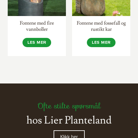
Fontene med fire
Fontene med fossefall og
vannboller
rustikt kar
LES MER
LES MER
Ofte stilte spørsmål
hos Lier Planteland
Klikk her