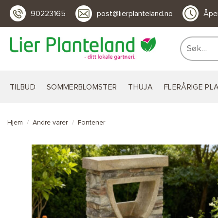
Skip
90223165
post@lierplanteland.no
Åpen
to
content
Søk
etter:
TILBUD
SOMMERBLOMSTER
THUJA
FLERÅRIGE PL
Hjem
/
Andre varer
/
Fontener