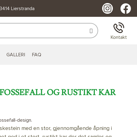
 3414 Lierstranda
Kontakt
GALLERI
FAQ
FOSSEFALL OG RUSTIKT KAR
ssefall-design.
uskestein med en stor, gjennomgående åpning i
et ned i et stort, rustikt kar der det samles og