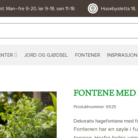
t: Man–fre 9-20, lør 9-18, søn 11-18.
Husebysletta 18,
ANTER
JORD OG GJØDSEL
FONTENER
INSPIRASJON
FONTENE MED 
Produktnummer:
6525
LEGG TIL
ØNSKELISTE
Dekorativ hagefontene med fo
Fontenen har en søyle i f
toppen. Herfra helles vann