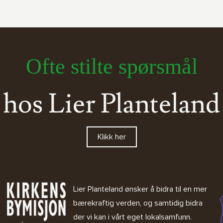
Ofte stilte spørsmål
hos Lier Planteland
Klikk her
Lier Planteland ønsker å bidra til en mer
bærekraftig verden, og samtidig bidra
der vi kan i vårt eget lokalsamfunn.