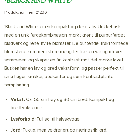
‘BLACK AND WHITE’
Produktnummer:
21236
‘Black and White’ er en kompakt og dekorativ klokkebusk
med en unik fargekombinasjon: mørkt grønt til purpurfarget
bladverk og rene, hvite blomster. De duftende, traktformede
blomstene kommer i store mengder fra sen vår og utover
sommeren, og skaper en fin kontrast mot det mørke løvet.
Busken har en lav og bred vekstform, og passer perfekt til
små hager, krukker, bedkanter og som kontrastplante i
samplanting.
Vekst:
Ca. 50 cm høy og 80 cm bred. Kompakt og
bredtvoksende.
Lysforhold:
Full sol til halvskygge.
Jord:
Fuktig, men veldrenert og næringsrik jord.