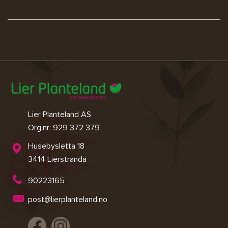
Lier Planteland AS
Org.nr: 929 372 379
Husebysletta 18
3414 Lierstranda
90223165
post@lierplanteland.no