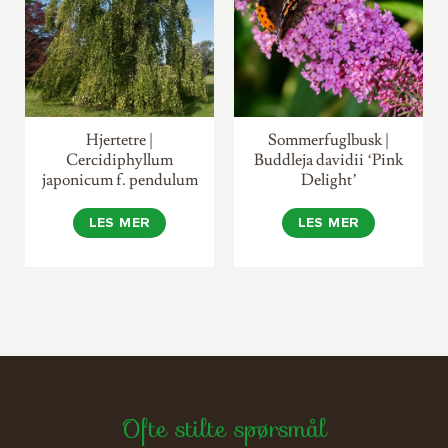
Hjertetre |
Sommerfuglbusk |
Cercidiphyllum
Buddleja davidii ‘Pink
japonicum f. pendulum
Delight’
LES MER
LES MER
Ofte stilte spørsmål