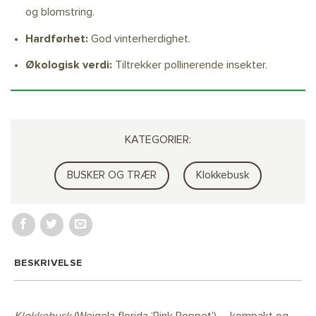
og blomstring.
Hardførhet:
God vinterherdighet.
Økologisk verdi:
Tiltrekker pollinerende insekter.
KATEGORIER:
BUSKER OG TRÆR
Klokkebusk
BESKRIVELSE
Klokkebusk
(Weigela florida ‘Pink Poppet’) – kompakt og