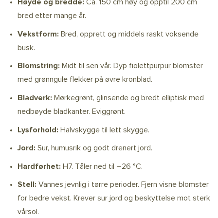
Høyde og bredde:
Ca. 150 cm høy og opptil 200 cm
bred etter mange år.
Vekstform:
Bred, opprett og middels raskt voksende
busk.
Blomstring:
Midt til sen vår. Dyp fiolettpurpur blomster
med grønngule flekker på øvre kronblad.
Bladverk:
Mørkegrønt, glinsende og bredt elliptisk med
nedbøyde bladkanter. Eviggrønt.
Lysforhold:
Halvskygge til lett skygge.
Jord:
Sur, humusrik og godt drenert jord.
Hardførhet:
H7. Tåler ned til –26 °C.
Stell:
Vannes jevnlig i tørre perioder. Fjern visne blomster
for bedre vekst. Krever sur jord og beskyttelse mot sterk
vårsol.