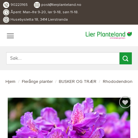
Skip
90223165
post@lierplanteland.no
to
Åpent: Man–fre 9-20, lør 9-18, søn 11-18.
Husebysletta 18, 3414 Lierstranda
content
Søk
etter:
Hjem
/
Flerårige planter
/
BUSKER OG TRÆR
/
Rhododendron
LEGG TIL
ØNSKELISTE