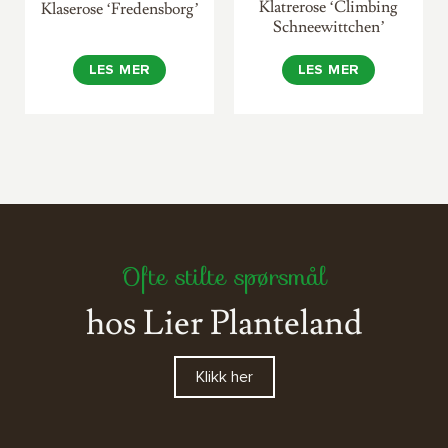
Klatrerose ‘Climbing
Klaserose ‘Fredensborg’
Schneewittchen’
LES MER
LES MER
Ofte stilte spørsmål
hos Lier Planteland
Klikk her