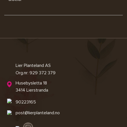
Lier Planteland AS
Org.nr: 929 372 379
Husebysletta 18
3414 Lierstranda
90223165
post@lierplanteland.no