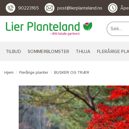
Skip
90223165
post@lierplanteland.no
Åpen
to
content
Søk
etter:
TILBUD
SOMMERBLOMSTER
THUJA
FLERÅRIGE PL
Hjem
/
Flerårige planter
/
BUSKER OG TRÆR