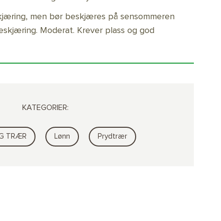
skjæring, men bør beskjæres på sensommeren
beskjæring. Moderat. Krever plass og god
KATEGORIER:
G TRÆR
Lønn
Prydtrær