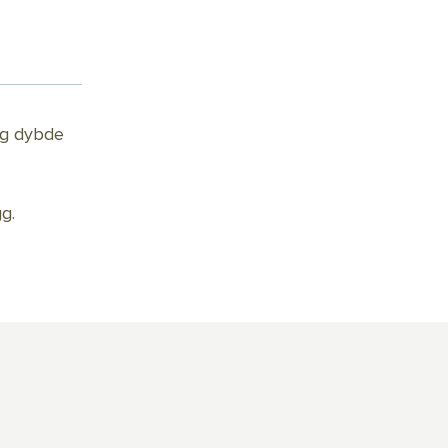
 og dybde
gg.