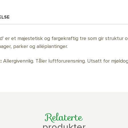
ELSE
d’ er et majestetisk og fargekraftig tre som gir struktur
 hager, parker og alléplantinger.
:
Allergivennlig. Tåler luftforurensning. Utsatt for mjøldo
Relaterte
produkter