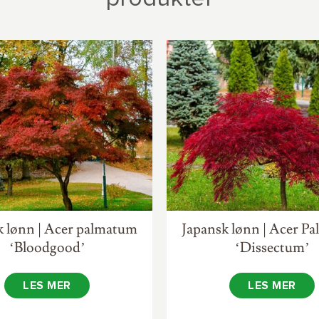
k lønn | Acer palmatum
Japansk lønn | Acer P
‘Bloodgood’
‘Dissectum’
LES MER
LES MER