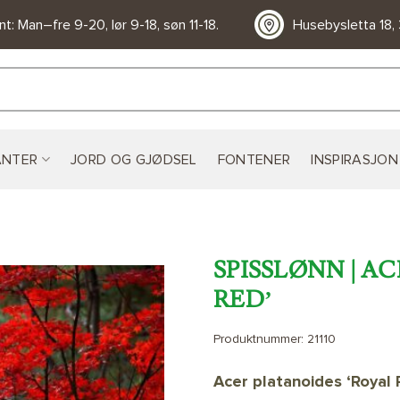
t: Man–fre 9-20, lør 9-18, søn 11-18.
Husebysletta 18,
ANTER
JORD OG GJØDSEL
FONTENER
INSPIRASJON
SPISSLØNN | A
RED’
LEGG TIL
Produktnummer:
21110
ØNSKELISTE
Acer platanoides ‘Royal 