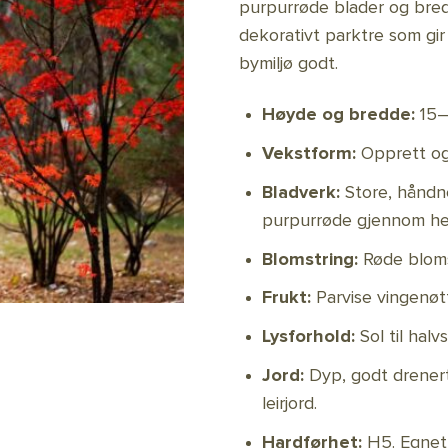
purpurrøde blader og bred
dekorativt parktre som gir
bymiljø godt.
Høyde og bredde:
15–
Vekstform:
Opprett og 
Bladverk:
Store, håndn
purpurrøde gjennom he
Blomstring:
Røde blomst
Frukt:
Parvise vingenøt
Lysforhold:
Sol til halv
Jord:
Dyp, godt drenert o
leirjord.
Hardførhet:
H5. Egnet 