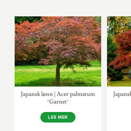
Japansk lønn | Acer palmatum
Japans
‘Garnet’
LES MER