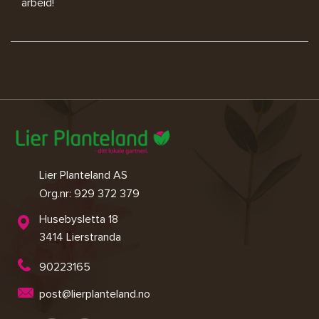
arbeid!
Lier Planteland AS
Org.nr: 929 372 379
Husebysletta 18
3414 Lierstranda
90223165
post@lierplanteland.no