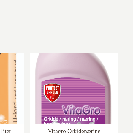
liter
Vitagro Orkidenæring