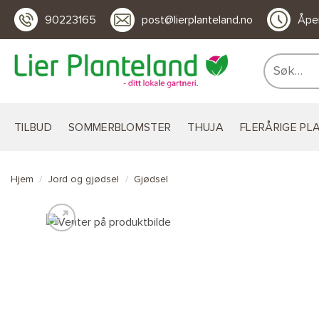
Skip
90223165
post@lierplanteland.no
Åpen
to
content
Søk
etter:
TILBUD
SOMMERBLOMSTER
THUJA
FLERÅRIGE PL
Hjem
/
Jord og gjødsel
/
Gjødsel