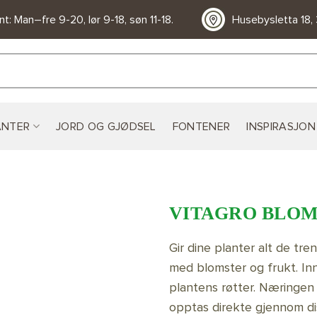
t: Man–fre 9-20, lør 9-18, søn 11-18.
Husebysletta 18,
ANTER
JORD OG GJØDSEL
FONTENER
INSPIRASJON
VITAGRO BLO
Gir dine planter alt de tre
LEGG TIL
med blomster og frukt. Inn
ØNSKELISTE
plantens røtter. Næringen 
opptas direkte gjennom di