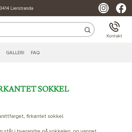
 3414 Lierstranda
Kontakt
GALLERI
FAQ
IRKANTET SOKKEL
nittfarget, firkantet sokkel.
m står i hverandre på sokkelen, og vannet