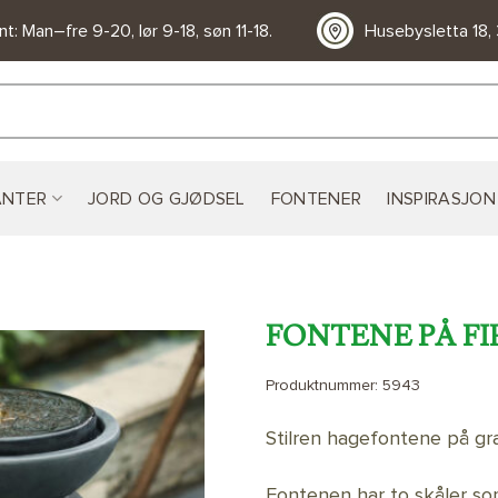
t: Man–fre 9-20, lør 9-18, søn 11-18.
Husebysletta 18,
ANTER
JORD OG GJØDSEL
FONTENER
INSPIRASJON
FONTENE PÅ F
Produktnummer:
5943
LEGG TIL
ØNSKELISTE
Stilren hagefontene på gra
Fontenen har to skåler so