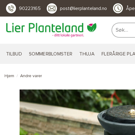
Skip
90223165
post@lierplanteland.no
Åpen
to
content
Søk
etter:
TILBUD
SOMMERBLOMSTER
THUJA
FLERÅRIGE PL
Hjem
/
Andre varer