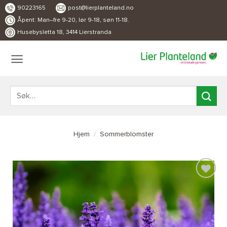
Skip
90223165
post@lierplanteland.no
to
Åpent: Man–fre 9-20, lør 9-18, søn 11-18.
Husebysletta 18, 3414 Lierstranda
content
Søk
etter:
Hjem
/
Sommerblomster
LEGG TIL
ØNSKELISTE