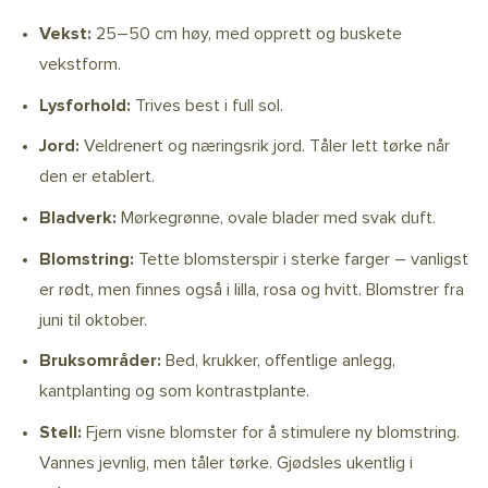
Vekst:
25–50 cm høy, med opprett og buskete
vekstform.
Lysforhold:
Trives best i full sol.
Jord:
Veldrenert og næringsrik jord. Tåler lett tørke når
den er etablert.
Bladverk:
Mørkegrønne, ovale blader med svak duft.
Blomstring:
Tette blomsterspir i sterke farger – vanligst
er rødt, men finnes også i lilla, rosa og hvitt. Blomstrer fra
juni til oktober.
Bruksområder:
Bed, krukker, offentlige anlegg,
kantplanting og som kontrastplante.
Stell:
Fjern visne blomster for å stimulere ny blomstring.
Vannes jevnlig, men tåler tørke. Gjødsles ukentlig i